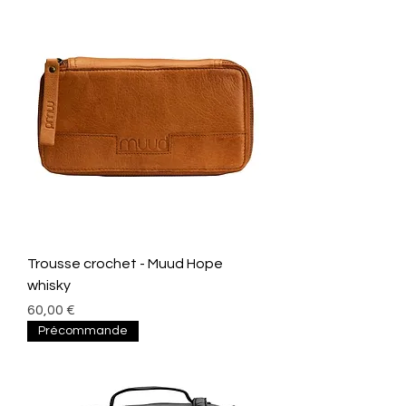
Trousse crochet - Muud Hope
whisky
Prix
60,00 €
Précommande