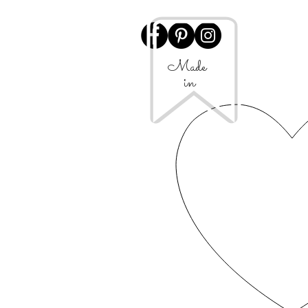
Made
in