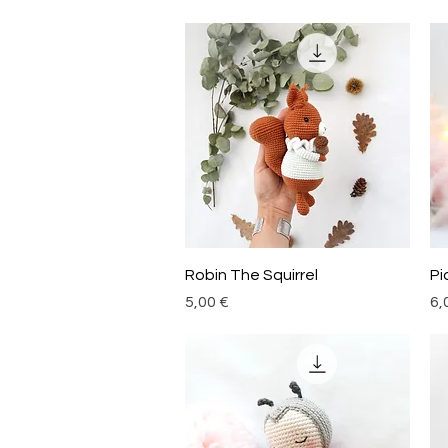
Aperçu rapide
Robin The Squirrel
Pi
Prix
Pri
5,00 €
6,