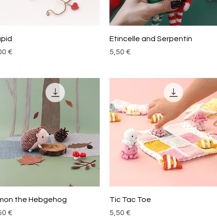
Aperçu rapide
Aperçu rapide
pid
Etincelle and Serpentin
x
Prix
00 €
5,50 €
Aperçu rapide
Aperçu rapide
mon the Hebgehog
Tic Tac Toe
x
Prix
50 €
5,50 €