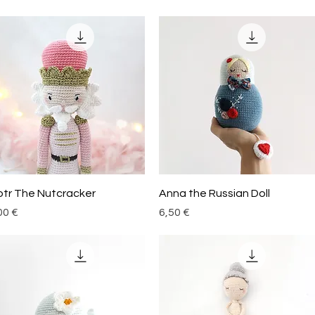
Aperçu rapide
Aperçu rapide
otr The Nutcracker
Anna the Russian Doll
x
Prix
00 €
6,50 €