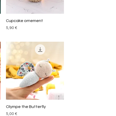
Aperçu rapide
Cupcake ornement
Prix
5,90 €
Aperçu rapide
Olympe the Butterfly
Prix
5,00 €