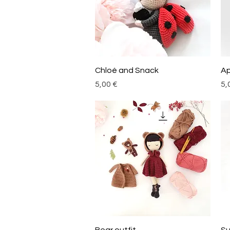
Aperçu rapide
Chloé and Snack
Ap
Prix
Pri
5,00 €
5,
Aperçu rapide
Bear outfit
Su