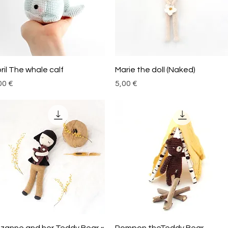
Aperçu rapide
Aperçu rapide
ril The whale calf
Marie the doll (Naked)
x
Prix
00 €
5,00 €
Aperçu rapide
Aperçu rapide
zanne and her Teddy Bear «
Pompon theTeddy Bear