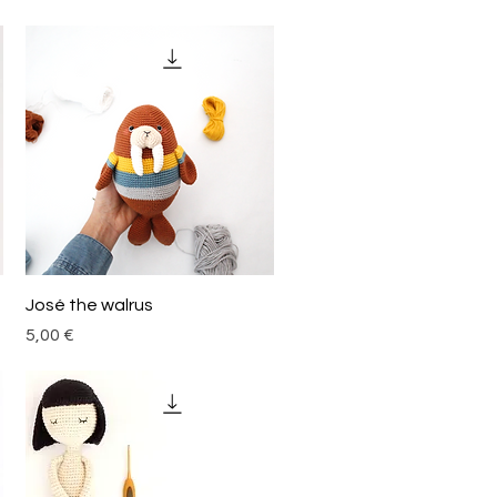
Aperçu rapide
José the walrus
Prix
5,00 €