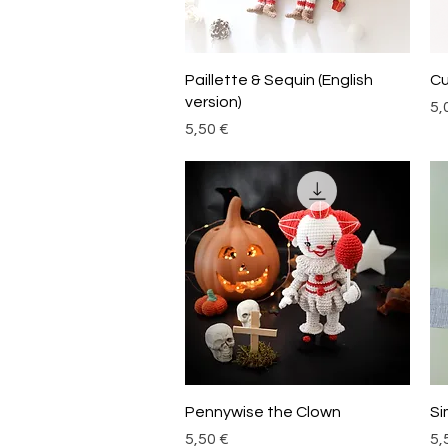
Aperçu rapide
Paillette & Sequin (English
Cu
version)
Pri
5,
Prix
5,50 €
Aperçu rapide
Pennywise the Clown
Si
Prix
Pri
5,50 €
5,