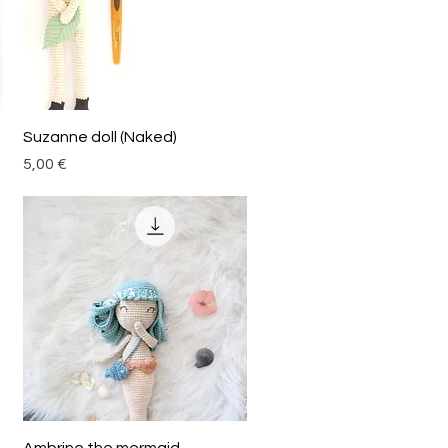
Aperçu rapide
Suzanne doll (Naked)
Prix
5,00 €
Aperçu rapide
Ambrine the mermaid