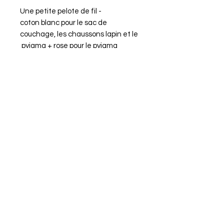
- Une petite pelote de fil
coton
blanc
pour le sac de
couchage, les chaussons lapin et le
pyjama + rose pour le pyjama
- Quelques grammes de fil coton
jaune+ mauve + jaune pastel +
corail pour
le sac de couchage + gris clair pour
le doudou + lilas pour le livre
- Ouate de rembourrage polyester
pour confection de doudou
- Crochets n° 2 + 2.5 mm
- Aiguille de tapissier
- Anneau marqueur
- Fils à coudre noir pour broder les
yeux de la chouette
- 2 petits boutons d’1 cm environ
Bon crochet !