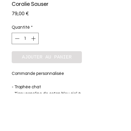
Coralie Sauser
Prix
79,00 €
Quantité
*
AJOUTER AU PANIER
Commande personnalisée
- Trophée chat
- Tissu popeline de coton bleu ciel à 
pois blanc
- Cadre beige
Livré sous 4 à 6 semaines.