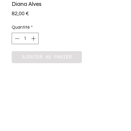
Diana Alves
Prix
82,00 €
Quantité
*
AJOUTER AU PANIER
Details
Commande personnalisée:
- Trophée lapin blanc tissu rose
étoile blanche (79 euros)
- Cadre gris clair
- Prénom Victoire (lettre en bois)
A propos
sous le lapin (3 euros)