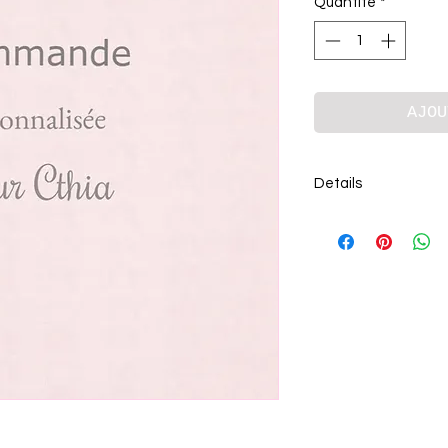
Quantité
*
AJOU
Details
Commande personna
- Un trophée chat, c
bleu.
h27 cm x L21 cm
Délai 4 semaines.