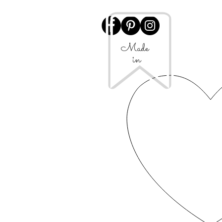
Made
in