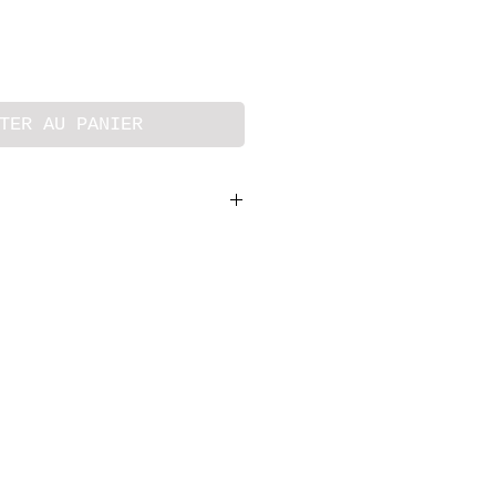
TER AU PANIER
lisée :
adre Gris, tissu Liberty Adeladja