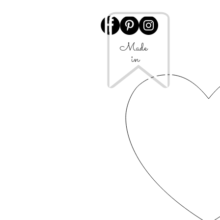
Made
in