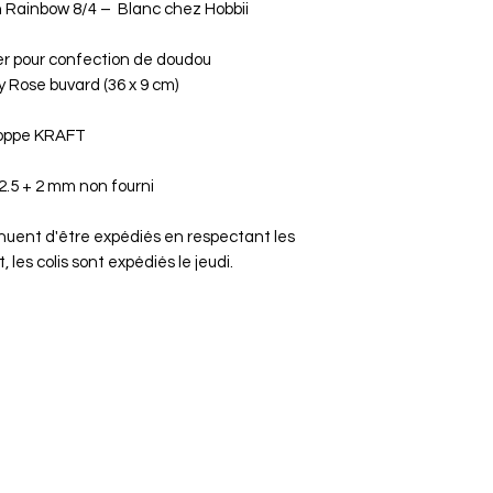
n
Rainbow 8/4 –
Blanc chez Hobbii
r pour confection de doudou
y Rose buvard (36 x 9 cm)
eloppe KRAFT
2.5 + 2 mm non fourni
tinuent d'être expédiés en respectant les
 les colis sont expédiés le jeudi.