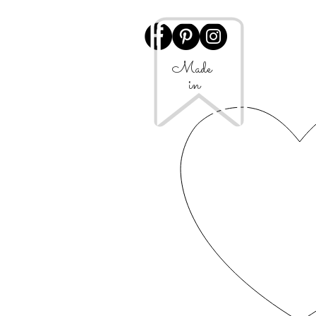
Made
in