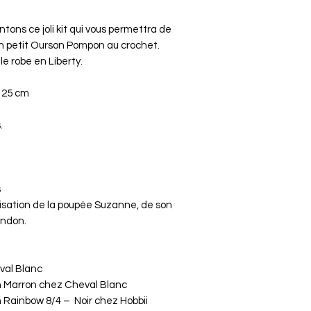
ntons ce joli kit qui vous permettra de
on petit Ourson Pompon au crochet.
e robe en Liberty.
 25 cm
.
s
alisation de la poupée Suzanne, de son
ondon.
val Blanc
n Marron
chez Cheval Blanc
n
Rainbow 8/4 –
Noir chez Hobbii