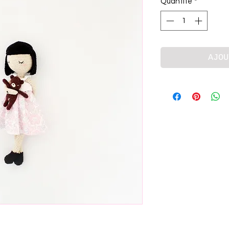
Quantité
*
AJOU