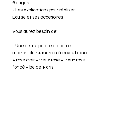
6 pages
- Les explications pour réaliser
Louise et ses accesoires
Vous aurez besoin de:
- Une petite pelote de coton
marron clair + marron foncé + blanc
+ rose clair + vieux rose + vieux rose
foncé + beige + gris
- Fil à coudre Noir
- Ouate de rembourrage polyester
- Un anneau marqueur
- Une aiguille à laine
- Yeux de sécurité 6 mm
- Un crochet 2,5 mm
Dimension du doudou terminé:
enivron H17 cm