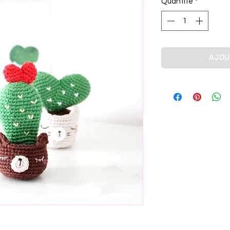
Quantité
*
AJOU