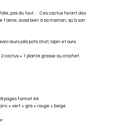
 folie, pas du tout… Ces cactus feront des
je t’aime, aussi bien à sa maman, qu’à son
ec leurs jolis pots chat, lapin et ours.
 2 cactus + 1 plante grasse au crochet.
de 8 pages format A4
c + vert + gris + rouge + beige
er