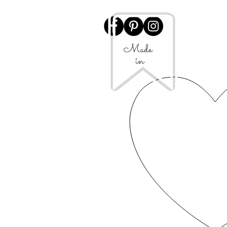
Made
in