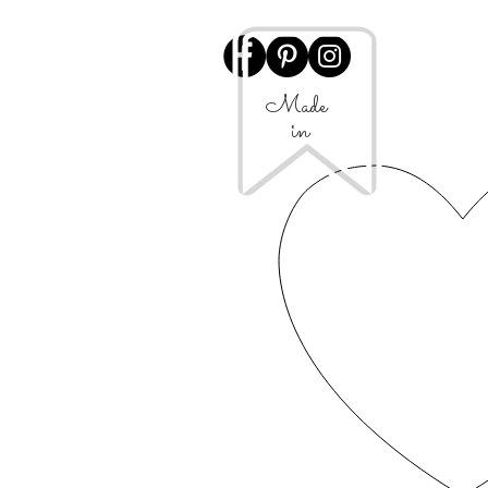
Made
in