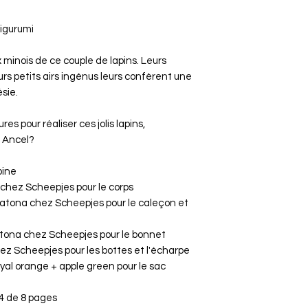
migurumi
 minois de ce couple de lapins. Leurs
urs petits airs ingénus leurs confèrent une
sie.
res pour réaliser ces jolis lapins,
u Ancel?
pine
a chez Scheepjes pour le corps
Catona chez Scheepjes pour le caleçon et
 Catona chez Scheepjes pour le bonnet
ez Scheepjes pour les bottes et l'écharpe
al orange + apple green pour le sac
A4 de 8 pages