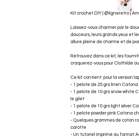
Kit crochet DIY | @ligneretro | A
Laissez-vous charmer par le doux
douceurs, leurs grands yeux et le
allure pleine de charme et de poé
Retrouvez dans ce kit, les fournitu
craquerez-vous pour Clothilde o
Ce kit contient: pour la version la
- 1 pelote de 25 grs linen Caton
- 1 pelote de 10 grs snow white 
le gilet
- 1 pelote de 10 grs light silver
- 1 pelote powder pink Catona ch
- Quelques grammes de coton roy
carotte
- Un tutoriel imprimé au format 