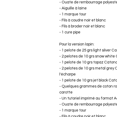
- Ouate de rembourrage polyest
- Aiguille à laine
- 1 marque tour
- Fils à coudre noir et blanc
- Fils à broder noir et blanc
- 1 cure pipe
Pour la version lapin:
- 1 pelote de 25 grs light silver
- 2 pelotes de 10 grs snow white
- 1 pelote de 10 grs topaz Caton
- 2 pelotes de 10 grs metal grey
l'écharpe
- 1 pelote de 10 grs jet black Ca
- Quelques grammes de coton roy
carotte
- Un tutoriel imprimé au format 
- Ouate de rembourrage polyester
- 1 marque tour
- Fils à coudre noir et blanc