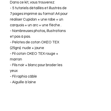
Dans ce kit, vous trouverez:
- 5 tutoriels détaillés et illustrés de
7 pages imprimé au format A4 pour
réaliser Cupidon + une robe + un
carquois + un arc + une flèche .
- Nombreuses photos, illustrations
et pas à pas.
- Pelotes de coton OKEO TEX
(25grs) nude + jaune
- Fil coton OKEO TEX rouge +
marron
- Fils noir + blanc pour broder les
yeux
- Fil raphia câblé
- Aiguille à laine
- marque tour
- Ouate de rembourrage
Le tout livré dans une boîte Kraft
illustrée.