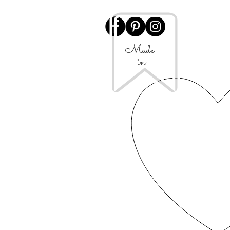
Made
in