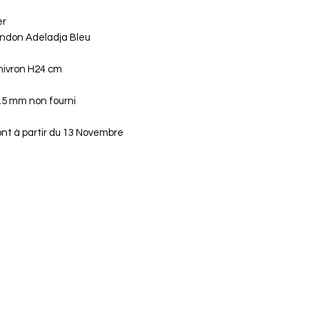
er
London Adeladja Bleu
nivron H24 cm
.5 mm non fourni
ront à partir du 13 Novembre