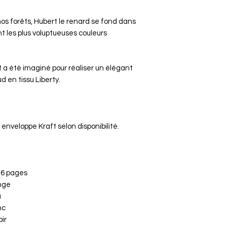
s forêts, Hubert le renard se fond dans
nt les plus voluptueuses couleurs
 Kit a été imaginé pour réaliser un élégant
 en tissu Liberty.
u enveloppe Kraft selon disponibilité.
e 6 pages
ange
u
nc
ir