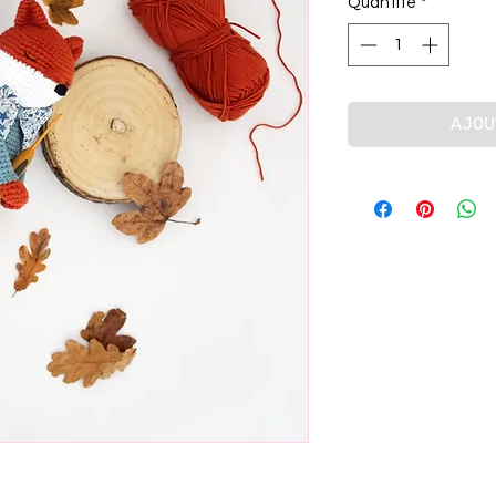
Quantité
*
AJOU