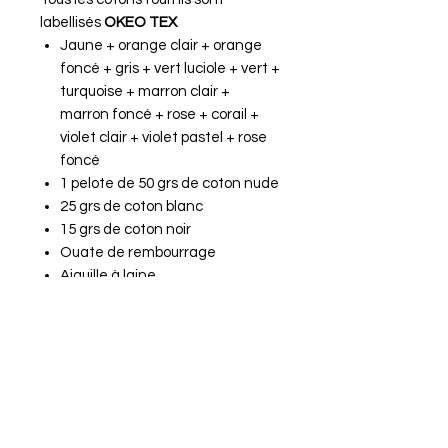
labellisés
OKEO TEX
Jaune + orange clair + orange
foncé + gris + vert luciole + vert +
turquoise + marron clair +
marron foncé + rose + corail +
violet clair + violet pastel + rose
foncé
1 pelote de 50 grs de coton nude
25 grs de coton blanc
15 grs de coton noir
Ouate de rembourrage
Aiguille à laine
marqueur de tour
fil noir pour les yeux
Tutoriel de 11 pages au format
A4 avec les explications pour
réaliser les 5 insectes.
Fil DMC phosphorescant