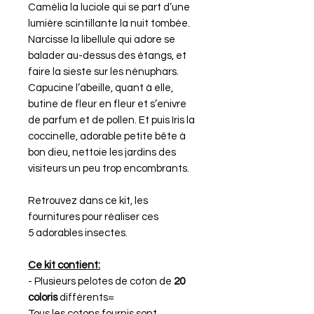
Camélia la luciole
qui se part d’une
lumière scintillante la nuit tombée.
Narcisse la libellule
qui adore se
balader au-dessus des étangs, et
faire la sieste sur les nénuphars.
Capucine l’abeille
, quant à elle,
butine de fleur en fleur et s’enivre
de parfum et de pollen. Et puis
Iris la
coccinelle
, adorable petite bête à
bon dieu, nettoie les jardins des
visiteurs un peu trop encombrants.
Retrouvez dans ce kit, les
fournitures pour réaliser ces
5 adorables insectes.
Ce kit contient:
- Plusieurs pelotes de coton de
20
coloris
différents=
Tous les cotons fournis sont