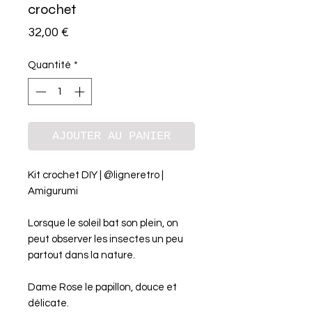
crochet
Prix
32,00 €
Quantité
*
AJOUTER AU PANIER
Kit crochet DIY | @ligneretro |
Amigurumi
Lorsque le soleil bat son plein, on
peut observer les insectes un peu
partout dans la nature.
Dame
Rose le papillon
, douce et
délicate.