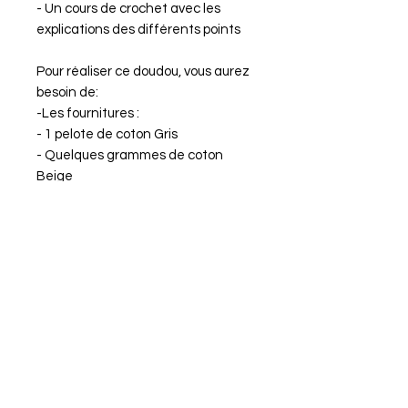
- Un cours de crochet avec les
explications des différents points
Pour réaliser ce doudou, vous aurez
besoin de:
-Les fournitures :
- 1 pelote de coton Gris
- Quelques grammes de coton
Beige
- Quelques grammes de coton
Blanc
- Ouate de rembourrage polyester
pour confection de doudou
- Fil à coudre Noir pour broder les
yeux-
- Crochet n° 3 + 2,5 mm
Tutoriel en téléchargement
instantané