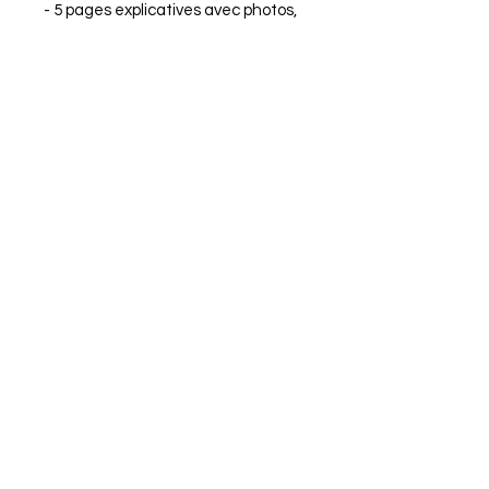
- 5 pages explicatives avec photos,
illustrations et diagramme
+ un
cours de crochet pour vous
expliquer les différents points de
base.
Tutoriel en téléchargement
instantané
A propos
RGPD
Mentions légales
Contact