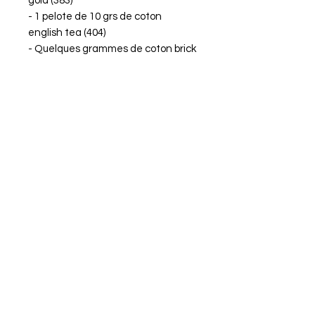
gold (383)
- 1 pelote de 10 grs de coton
english tea (404)
- Quelques grammes de coton brick
red (504) + bluebell (173)
- Quelques grs de fil baby
smile chez Schachenmayr
- Ouate de rembourrage polyester
pour confection de doudou
- Aiguille à laine
- Fil à coudre noir pour la broderie
des sourcils et pour Capri
- 1 anneau marqueur
- Yeux de sécurité 6 mm (x2)
- 1 morceau de fil raphia câblé ou fil
chenille
pour les cornes de Capri et pour
armer les bras de Victor
- 1 crochet 2 mm + 3 mm non fourni
mais disponible dans le rayon