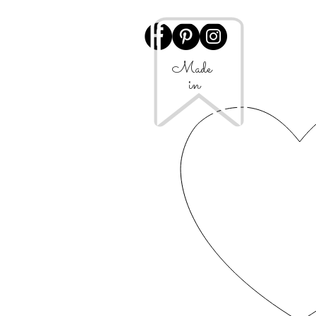
Made
in