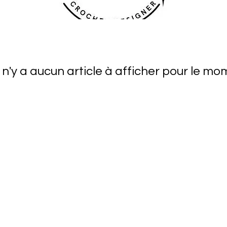
CONTACT
TUTORIELS ET KITS CROCHET
MERCE
l n'y a aucun article à afficher pour le mo