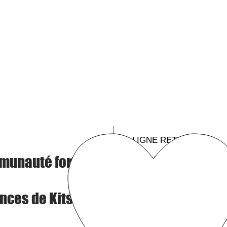
LIGNE RETRO
A propos
munauté forte
Contact
Mentions légales
nces de Kits
Conditions générales de ve
RGPD