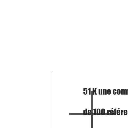
51 K une com
de 100 référe